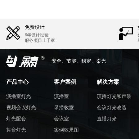
免费设计
6年设计经验
服务项目上千家
安全、节能、稳定、柔光
产品中心
客户案例
解决方案
演播室灯光
演播室
演播灯光和声装
视频会议灯光
录播教室
会议灯光改造
灯光配套
会议室
直播灯光
舞台灯光
案例效果图