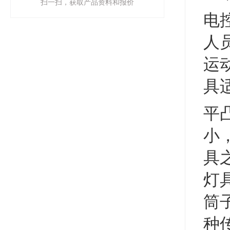
扫一扫，获取产品资料和报价
电
人
运
具
平
小
具
灯
筒
种