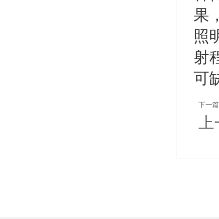
果
照
射
可
下一篇
上