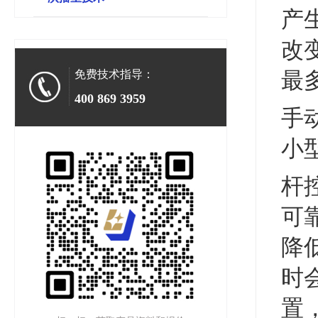
产
改
最
免费技术指导：
400 869 3959
手
小
杆
可
降
时
置